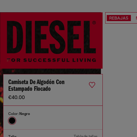
REBAJAS
Camiseta De Algodón Con
Estampado Flocado
€40.00
Color:
Negro
Tabla de tallas
Talla: