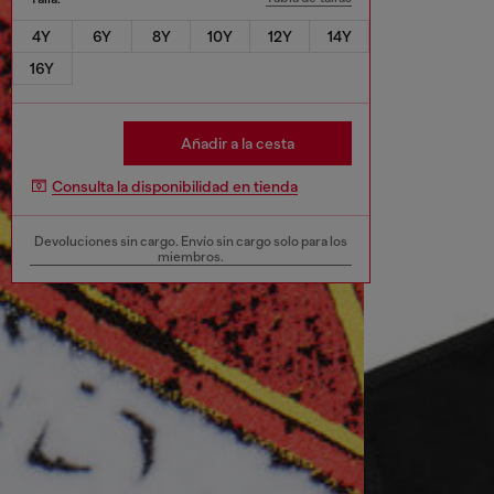
4Y
6Y
8Y
10Y
12Y
14Y
16Y
Añadir a la cesta
Consulta la disponibilidad en tienda
Devoluciones sin cargo. Envío sin cargo solo para los
miembros.