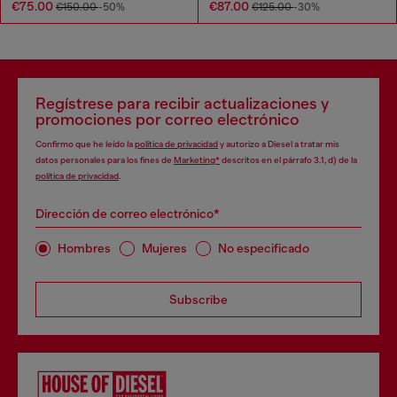
€75.00
€87.00
€150.00
-50%
€125.00
-30%
Regístrese para recibir actualizaciones y
promociones por correo electrónico
Confirmo que he leído la
política de privacidad
y autorizo a Diesel a tratar mis
datos personales para los fines de
Marketing*
descritos en el párrafo 3.1, d) de la
política de privacidad
.
Dirección de correo electrónico*
Hombres
Mujeres
No especificado
Subscribe