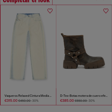
Completar el look
Vaqueros Relaxed Cintura Media 1997 D-Enim-M
D-Tex-Botas motera de cuero efecto craquelado
€315.00
€385.00
€450.00
-30%
€550.00
-30%