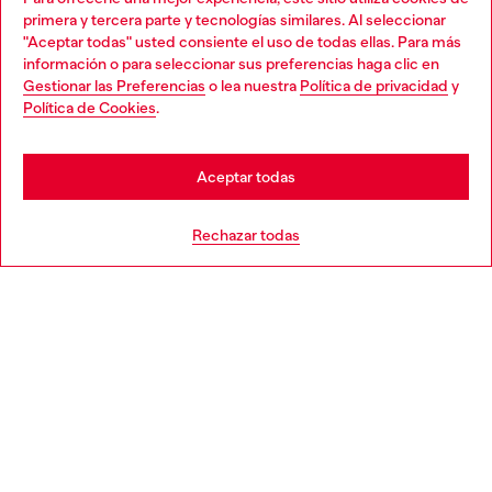
Descubre todos nuestros servicios, tanto en línea como
primera y tercera parte y tecnologías similares. Al seleccionar
en la tienda.
"Aceptar todas" usted consiente el uso de todas ellas. Para más
Choose your location
información o para seleccionar sus preferencias haga clic en
Gestionar las Preferencias
o lea nuestra
Política de privacidad
y
You are currently browsing España website, but it seems you
Política de Cookies
.
Descubre más
may be based in United States
Stay in España
Aceptar todas
AYUDA
Go to United States
Rechazar todas
APARTADO LEGAL
WORLD OF DIESEL
CORPORATE