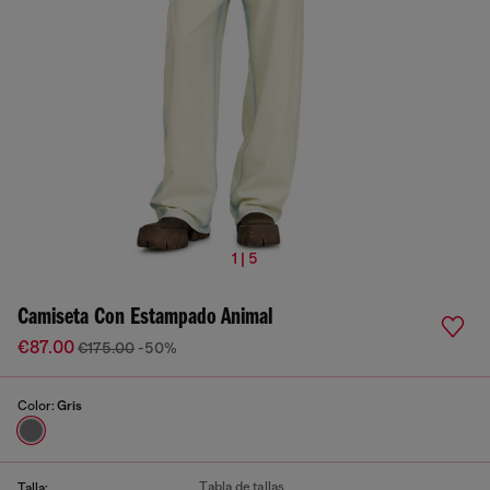
1 | 5
Camiseta Con Estampado Animal
€87.00
€175.00
-50%
Color:
Gris
Tabla de tallas
Talla: