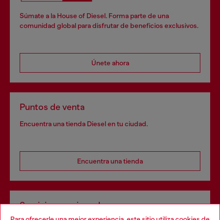
Súmate a la House of Diesel. Forma parte de una
comunidad global para disfrutar de beneficios exclusivos.
Únete ahora
Puntos de venta
Encuentra una tienda Diesel en tu ciudad.
Encuentra una tienda
Servicios omnicanal
Para ofrecerle una mejor experiencia, este sitio utiliza cookies de