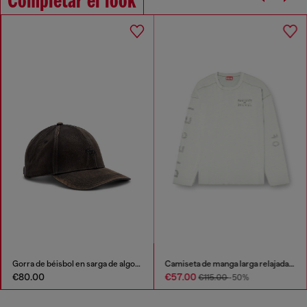
Completar el look
Gorra de béisbol en sarga de algodón lavada
Camiseta de manga larga relajada con mangas estampadas
€80.00
€57.00
€115.00
-50%