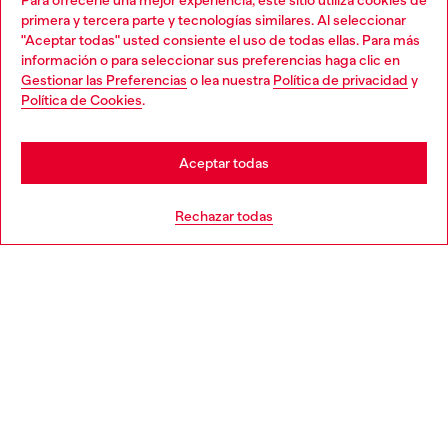
Para ofrecerle una mejor experiencia, este sitio utiliza cookies de
Descubre todos nuestros servicios, tanto en línea como
primera y tercera parte y tecnologías similares. Al seleccionar
en la tienda.
"Aceptar todas" usted consiente el uso de todas ellas. Para más
Choose your location
información o para seleccionar sus preferencias haga clic en
Gestionar las Preferencias
o lea nuestra
Política de privacidad
y
You are currently browsing España website, but it seems you
Política de Cookies
.
Descubre más
may be based in United States
Stay in España
Aceptar todas
AYUDA
Go to United States
Rechazar todas
APARTADO LEGAL
WORLD OF DIESEL
CORPORATE