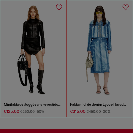
Minifalda de JoggJeans revestidos con brillo
Falda midi de denim Lyocell lavado oscuro
€125.00
€315.00
€250.00
-50%
€450.00
-30%