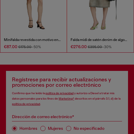
Minifalda revestida con motivo en relieve
Falda midi de satén denim de algodón y cáñamo
€87.00
€276.00
€175.00
-50%
€395.00
-30%
Regístrese para recibir actualizaciones y
promociones por correo electrónico
Confirmo que he leído la
política de privacidad
y autorizo a Diesel a tratar mis
datos personales para los fines de
Marketing*
descritos en el párrafo 3.1, d) de la
política de privacidad
.
Dirección de correo electrónico*
Hombres
Mujeres
No especificado