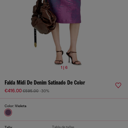
1 | 6
Falda Midi De Denim Satinado De Color
€416.00
€595.00
-30%
Color:
Violeta
Tabla de tallas
Talla: