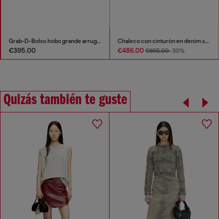
Grab-D-Bolso hobo grande arrugado
Chaleco con cinturón en denim satinado de color
€395.00
€486.00
€695.00
-30%
Quizás también te guste