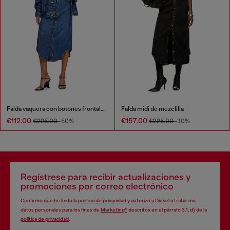
Falda vaquera con botones frontales
Falda midi de mezclilla
€112.00
€157.00
€225.00
-50%
€225.00
-30%
Regístrese para recibir actualizaciones y
promociones por correo electrónico
Confirmo que he leído la
política de privacidad
y autorizo a Diesel a tratar mis
datos personales para los fines de
Marketing*
descritos en el párrafo 3.1, d) de la
política de privacidad
.