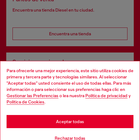
Encuentra una tienda Diesel en tu ciudad.
Encuentra una tienda
Servicios omnicanal
Para ofrecerle una mejor experiencia, este sitio utiliza cookies de
Descubre todos nuestros servicios, tanto en línea como
primera y tercera parte y tecnologías similares. Al seleccionar
en la tienda.
"Aceptar todas" usted consiente el uso de todas ellas. Para más
Choose your location
información o para seleccionar sus preferencias haga clic en
Gestionar las Preferencias
o lea nuestra
Política de privacidad
y
You are currently browsing España website, but it seems you
Política de Cookies
.
Descubre más
may be based in United States
Stay in España
Aceptar todas
AYUDA
Go to United States
Rechazar todas