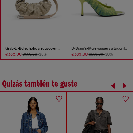
Grab-D-Bolso hobo arrugado en piel efecto serpiente
D-Diam’s-Mule vaquera alta con lavado oscuro y Oval D flotante
€385.00
€385.00
€550.00
-30%
€550.00
-30%
Quizás también te guste