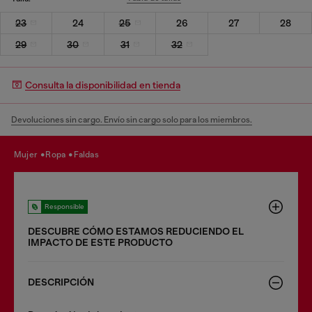
23
24
25
26
27
28
29
30
31
32
Consulta la disponibilidad en tienda
Devoluciones sin cargo. Envío sin cargo solo para los miembros.
mujer
ropa
faldas
Responsible
DESCUBRE CÓMO ESTAMOS REDUCIENDO EL
IMPACTO DE ESTE PRODUCTO
DESCRIPCIÓN