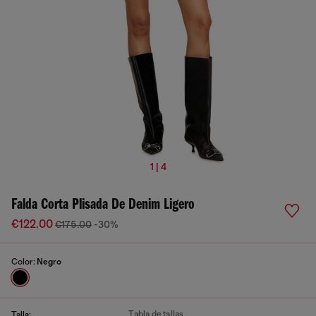
1 | 4
Falda Corta Plisada De Denim Ligero
€122.00
€175.00
-30%
Color:
Negro
Tabla de tallas
Talla: