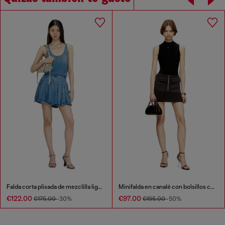
Falda corta plisada de mezclilla ligera con lavado oscuro.
Minifalda en canalé con bolsillos cargo
€122.00
€97.00
€175.00
-30%
€195.00
-50%