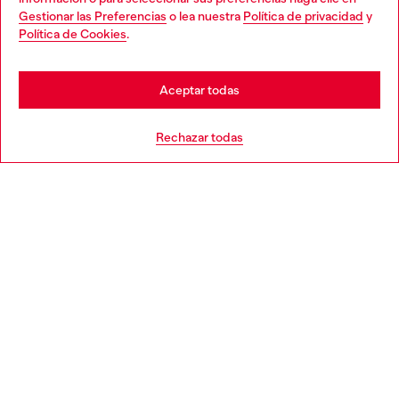
Gestionar las Preferencias
o lea nuestra
Política de privacidad
y
You are currently browsing España website, but it seems you
Política de Cookies
.
Descubre más
may be based in United States
Stay in España
Aceptar todas
AYUDA
Go to United States
Rechazar todas
APARTADO LEGAL
WORLD OF DIESEL
CORPORATE