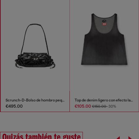
Scrunch-D-Bolso de hombro pequeño de cuero arrugado
Top de denim ligero con efecto lavado
€495.00
€105.00
€150.00
-30%
Quizás también te guste