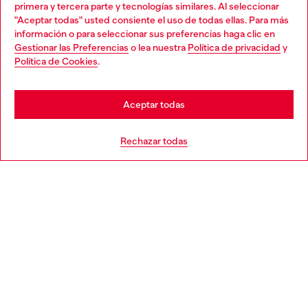
primera y tercera parte y tecnologías similares. Al seleccionar
en la tienda.
"Aceptar todas" usted consiente el uso de todas ellas. Para más
Choose your location
información o para seleccionar sus preferencias haga clic en
Gestionar las Preferencias
o lea nuestra
Política de privacidad
y
You are currently browsing España website, but it seems you
Política de Cookies
.
Descubre más
may be based in United States
Stay in España
Aceptar todas
AYUDA
Go to United States
Rechazar todas
APARTADO LEGAL
WORLD OF DIESEL
CORPORATE