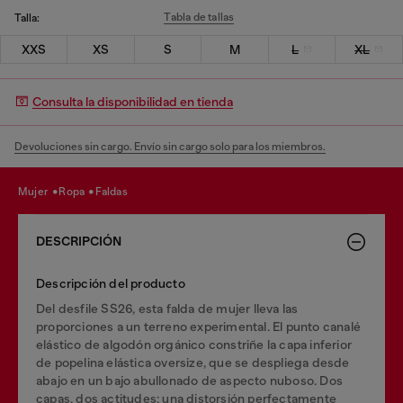
Tabla de tallas
Talla:
XXS
XS
S
M
L
XL
Consulta la disponibilidad en tienda
Devoluciones sin cargo. Envío sin cargo solo para los miembros.
mujer
ropa
faldas
DESCRIPCIÓN
Descripción del producto
Del desfile SS26, esta falda de mujer lleva las
proporciones a un terreno experimental. El punto canalé
elástico de algodón orgánico constriñe la capa inferior
de popelina elástica oversize, que se despliega desde
abajo en un bajo abullonado de aspecto nuboso. Dos
capas, dos actitudes: una distorsión perfectamente