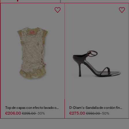
Top de capas con efecto lavado oscuro
D-Diam’s-Sandalia de cordón fino en piel efecto cocodrilo
€206.00
€275.00
€295.00
-30%
€550.00
-50%