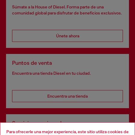
Súmate a la House of Diesel. Forma parte de una
comunidad global para disfrutar de beneficios exclusivos.
Únete ahora
Puntos de venta
Encuentra una tienda Diesel en tu ciudad.
Encuentra una tienda
Servicios omnicanal
Para ofrecerle una mejor experiencia, este sitio utiliza cookies de
Descubre todos nuestros servicios, tanto en línea como