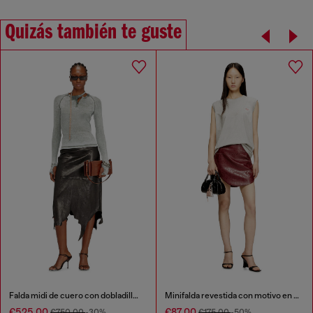
Quizás también te guste
Falda midi de cuero con dobladillo irregular
Minifalda revestida con motivo en relieve
€525.00
€87.00
€750.00
-30%
€175.00
-50%