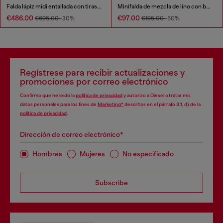
Falda lápiz midi entallada con tiras estilo biker
Minifalda de mezcla de lino con bolsillos cargo
€486.00
€97.00
€695.00
-30%
€195.00
-50%
Regístrese para recibir actualizaciones y
promociones por correo electrónico
Confirmo que he leído la
política de privacidad
y autorizo a Diesel a tratar mis
datos personales para los fines de
Marketing*
descritos en el párrafo 3.1, d) de la
política de privacidad
.
Dirección de correo electrónico*
Hombres
Mujeres
No especificado
Subscribe