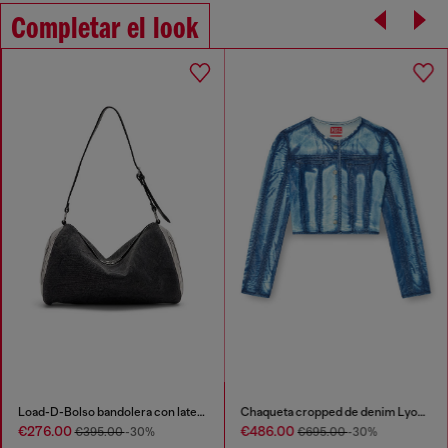
Completar el look
Load-D-Bolso bandolera con laterales Oval D transparentes
Chaqueta cropped de denim Lyocell X-Ray lavado oscuro
€276.00
€486.00
€395.00
-30%
€695.00
-30%