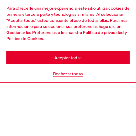
Para ofrecerle una mejor experiencia, este sitio utiliza cookies de
Descubre todos nuestros servicios, tanto en línea como
primera y tercera parte y tecnologías similares. Al seleccionar
en la tienda.
"Aceptar todas" usted consiente el uso de todas ellas. Para más
Choose your location
información o para seleccionar sus preferencias haga clic en
Gestionar las Preferencias
o lea nuestra
Política de privacidad
y
You are currently browsing España website, but it seems you
Política de Cookies
.
Descubre más
may be based in United States
Stay in España
Aceptar todas
AYUDA
Go to United States
Rechazar todas
APARTADO LEGAL
WORLD OF DIESEL
CORPORATE