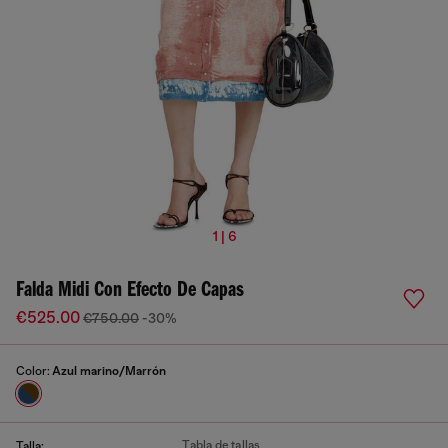
1 | 6
Falda Midi Con Efecto De Capas
€525.00
€750.00
-30%
Color:
Azul marino/Marrón
Tabla de tallas
Talla: