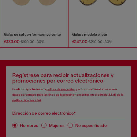
Gafas de sol con forma envolvente
Gafass modelo piloto
€133.00
€147.00
€190.00
-30%
€210.00
-30%
Regístrese para recibir actualizaciones y
promociones por correo electrónico
Confirmo que he leído la
política de privacidad
y autorizo a Diesel a tratar mis
datos personales para los fines de
Marketing*
descritos en el párrafo 3.1, d) de la
política de privacidad
.
Dirección de correo electrónico*
Hombres
Mujeres
No especificado