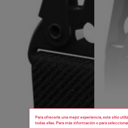
Para ofrecerle una mejor experiencia, este sitio uti
todas ellas. Para más información o para selecciona