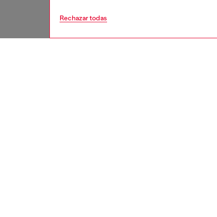
Rechazar todas
hombre
acc
DESCRI
Descrip
Mantén 
Diesel 
en TPU 
extraíbl
ID: DP