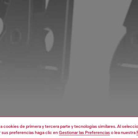
liza cookies de primera y tercera parte y tecnologías similares. Al selec
r sus preferencias haga clic en
Gestionar las Preferencias
o lea nuestra