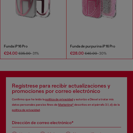
Funda iP 16 Pro
Funda de purpurina iP 16 Pro
€24.00
€28.00
€35.00
-31%
€40.00
-30%
Regístrese para recibir actualizaciones y
promociones por correo electrónico
Confirmo que he leído la
política de privacidad
y autorizo a Diesel a tratar mis
datos personales para los fines de
Marketing*
descritos en el párrafo 3.1, d) de la
política de privacidad
.
Dirección de correo electrónico*