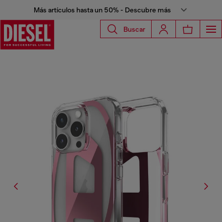
Más artículos hasta un 50% - Descubre más
Buscar