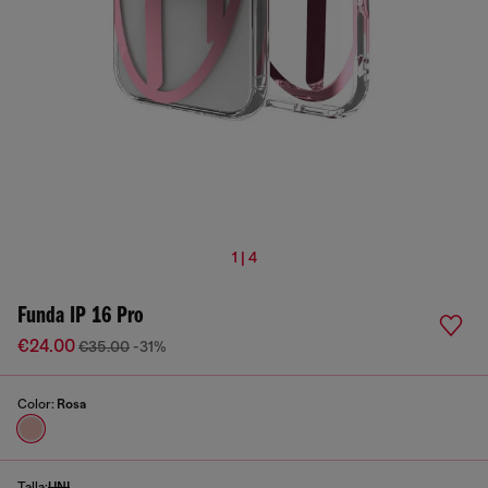
1 | 4
Funda IP 16 Pro
€24.00
€35.00
-31%
Color:
Rosa
Talla:
UNI