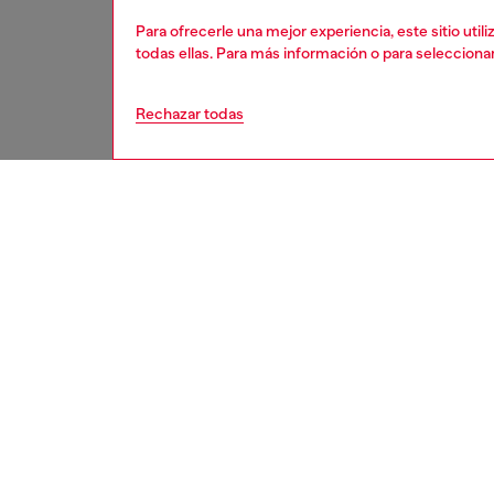
Para ofrecerle una mejor experiencia, este sitio uti
todas ellas. Para más información o para selecciona
Rechazar todas
mujer
acces
DESCRI
Descrip
DIESEL 
nueva c
esquema
estampa
para el