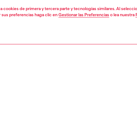
liza cookies de primera y tercera parte y tecnologías similares. Al selec
r sus preferencias haga clic en
Gestionar las Preferencias
o lea nuestra
1 | 3
orios
móvil y audio
móvil y audio
PCIÓN
ción del producto
+ CASETiFY regresa para impulsar tu estilo: Explora una
olección de diseños provocativos que rompen con los
s de la moda, con el característico denim de Diesel y el
do floral oxidado de la temporada. Esta funda moldeada
 iPhone 17 Pro Max está diseñada para brindar protección y