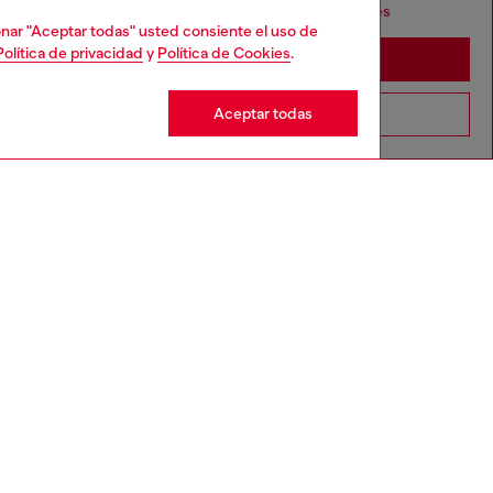
seems you may be based in United States
cionar "Aceptar todas" usted consiente el uso de
Política de privacidad
y
Política de Cookies
.
Stay in España
Aceptar todas
Go to United States
DIESEL X CASETIFY