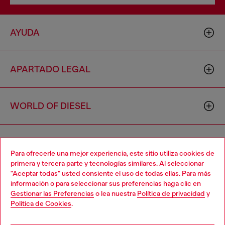
AYUDA
APARTADO LEGAL
WORLD OF DIESEL
CORPORATE
Para ofrecerle una mejor experiencia, este sitio utiliza cookies de
primera y tercera parte y tecnologías similares. Al seleccionar
"Aceptar todas" usted consiente el uso de todas ellas. Para más
Choose your location
información o para seleccionar sus preferencias haga clic en
Gestionar las Preferencias
o lea nuestra
Política de privacidad
y
You are currently browsing España website, but it seems you
Política de Cookies
.
may be based in United States
Country: ES
Language: ES