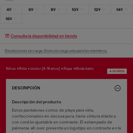
4Y
6Y
8Y
10Y
12Y
14Y
16Y
Consulta la disponibilidad en tienda
Devoluciones sin cargo. Envío sin cargo solo para los miembros.
niños
niña
junior (4-16 años)
ropa
moda baño
4-16 AÑOS
DESCRIPCIÓN
Descripción del producto
Estos pantalones cortos de playa para niña,
confeccionados en viscosa pura, tiene cintura elástica
con cordón ajustable en contraste. El estampado de
palmeras all-over presenta un logotipo en contraste en la