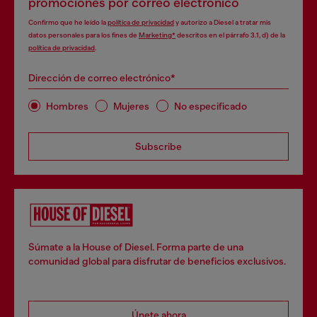
promociones por correo electrónico
Confirmo que he leído la
política de privacidad
y autorizo a Diesel a tratar mis
datos personales para los fines de
Marketing*
descritos en el párrafo 3.1, d) de la
política de privacidad
.
Dirección de correo electrónico*
Hombres
Mujeres
No especificado
Subscribe
Súmate a la House of Diesel. Forma parte de una
comunidad global para disfrutar de beneficios exclusivos.
Únete ahora