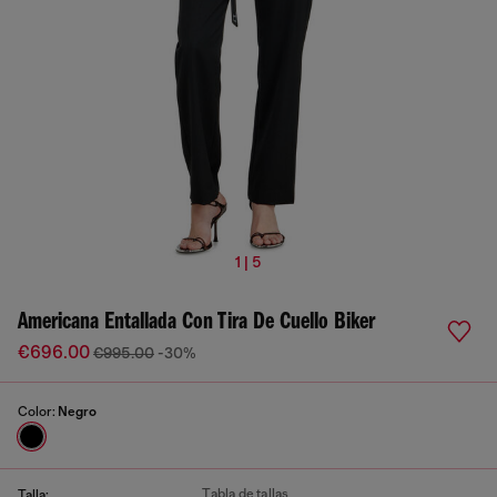
1 | 5
Americana Entallada Con Tira De Cuello Biker
€696.00
€995.00
-30%
Color:
Negro
Tabla de tallas
Talla: