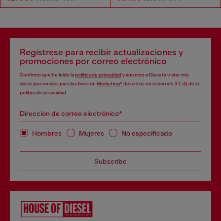
Regístrese para recibir actualizaciones y
promociones por correo electrónico
Confirmo que he leído la
política de privacidad
y autorizo a Diesel a tratar mis
datos personales para los fines de
Marketing*
descritos en el párrafo 3.1, d) de la
política de privacidad
.
Dirección de correo electrónico*
Hombres
Mujeres
No especificado
Subscribe