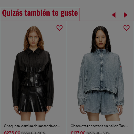
Quizás también te guste
Chaqueta-camisa de sastrería con pliegues revestidos
Chaqueta recortada en nailon Taslan reciclado
€275.00
€137.00
€550.00
-50%
€275.00
-50%