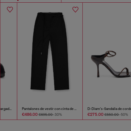
Pantalones de vestir con cinta de cinturón estilo motociclista
D-Diam’s-Sandalia de cordón fino en piel efecto cocodrilo
€486.00
€275.00
€695.00
-30%
€550.00
-50%