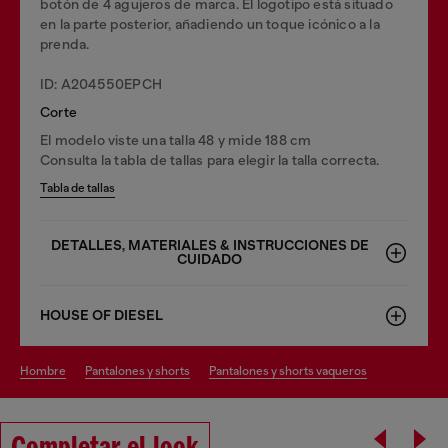
botón de 4 agujeros de marca. El logotipo está situado
en la parte posterior, añadiendo un toque icónico a la
prenda.
ID: A204550EPCH
Corte
El modelo viste una talla 48 y mide 188 cm
Consulta la tabla de tallas para elegir la talla correcta.
Tabla de tallas
DETALLES, MATERIALES & INSTRUCCIONES DE
CUIDADO
HOUSE OF DIESEL
hombre
pantalones y shorts
pantalones y shorts vaqueros