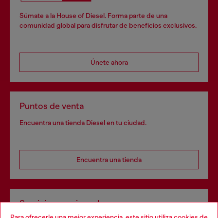
Súmate a la House of Diesel. Forma parte de una
comunidad global para disfrutar de beneficios exclusivos.
Únete ahora
Puntos de venta
Encuentra una tienda Diesel en tu ciudad.
Encuentra una tienda
Servicios omnicanal
Para ofrecerle una mejor experiencia, este sitio utiliza cookies de