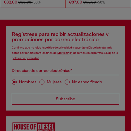
€82.00
€87.00
€165.00
-50%
€175.00
-50%
Regístrese para recibir actualizaciones y
promociones por correo electrónico
Confirmo que he leído la
política de privacidad
y autorizo a Diesel a tratar mis
datos personales para los fines de
Marketing*
descritos en el párrafo 3.1, d) de la
política de privacidad
.
Dirección de correo electrónico*
Hombres
Mujeres
No especificado
Subscribe