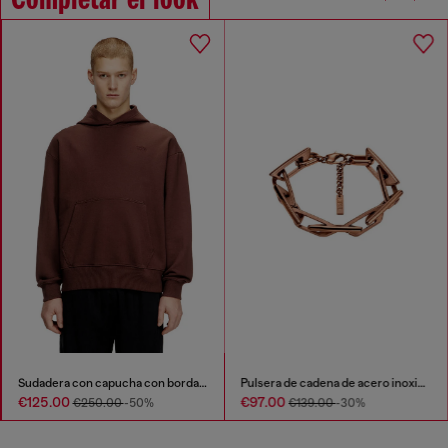
Completar el look
Sudadera con capucha con bordado del logotipo
Pulsera de cadena de acero inoxidable
€125.00
€97.00
€250.00
-50%
€139.00
-30%