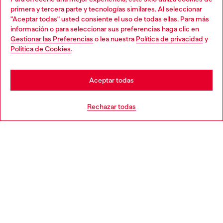
Descubre todos nuestros servicios, tanto en línea como
primera y tercera parte y tecnologías similares. Al seleccionar
en la tienda.
"Aceptar todas" usted consiente el uso de todas ellas. Para más
Choose your location
información o para seleccionar sus preferencias haga clic en
Gestionar las Preferencias
o lea nuestra
Política de privacidad
y
You are currently browsing España website, but it seems you
Política de Cookies
.
Descubre más
may be based in United States
Stay in España
Aceptar todas
AYUDA
Go to United States
Rechazar todas
APARTADO LEGAL
WORLD OF DIESEL
CORPORATE