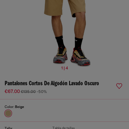
1 | 4
Pantalones Cortos De Algodón Lavado Oscuro
€67.00
€135.00
-50%
Color:
Beige
Tabla de tallas
Talla: