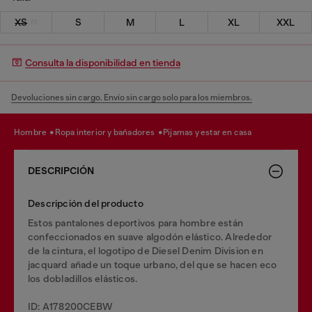
XS
S
M
L
XL
XXL
Consulta la disponibilidad en tienda
Devoluciones sin cargo. Envío sin cargo solo para los miembros.
hombre
ropa interior y bañadores
pijamas y estar en casa
DESCRIPCIÓN
Descripción del producto
Estos pantalones deportivos para hombre están
confeccionados en suave algodón elástico. Alrededor
de la cintura, el logotipo de Diesel Denim Division en
jacquard añade un toque urbano, del que se hacen eco
los dobladillos elásticos.
ID: A178200CEBW