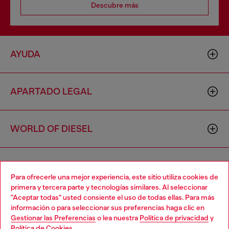
Descubre más
AYUDA
APARTADO LEGAL
WORLD OF DIESEL
CORPORATE
Para ofrecerle una mejor experiencia, este sitio utiliza cookies de
primera y tercera parte y tecnologías similares. Al seleccionar
"Aceptar todas" usted consiente el uso de todas ellas. Para más
Choose your location
información o para seleccionar sus preferencias haga clic en
Gestionar las Preferencias
o lea nuestra
Política de privacidad
y
You are currently browsing España website, but it seems you
Política de Cookies
.