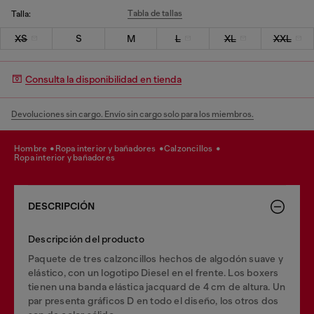
Tabla de tallas
Talla:
XS
S
M
L
XL
XXL
Consulta la disponibilidad en tienda
Devoluciones sin cargo. Envío sin cargo solo para los miembros.
hombre
ropa interior y bañadores
calzoncillos
ropa interior y bañadores
DESCRIPCIÓN
Descripción del producto
Paquete de tres calzoncillos hechos de algodón suave y
elástico, con un logotipo Diesel en el frente. Los boxers
tienen una banda elástica jacquard de 4 cm de altura. Un
par presenta gráficos D en todo el diseño, los otros dos