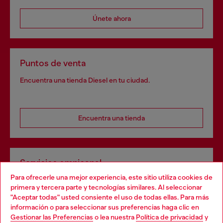
Únete ahora
Puntos de venta
Encuentra una tienda Diesel en tu ciudad.
Encuentra una tienda
Servicios omnicanal
Para ofrecerle una mejor experiencia, este sitio utiliza cookies de
Descubre todos nuestros servicios, tanto en línea como
primera y tercera parte y tecnologías similares. Al seleccionar
en la tienda.
"Aceptar todas" usted consiente el uso de todas ellas. Para más
Choose your location
información o para seleccionar sus preferencias haga clic en
Gestionar las Preferencias
o lea nuestra
Política de privacidad
y
You are currently browsing España website, but it seems you