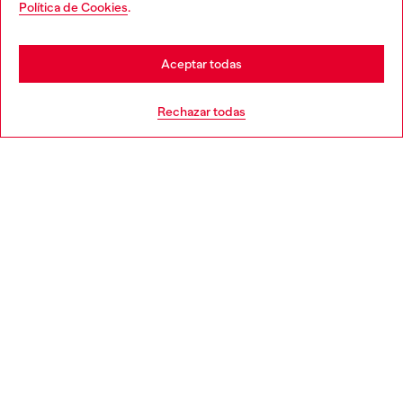
Política de Cookies
.
Descubre más
may be based in United States
Stay in España
Aceptar todas
AYUDA
Go to United States
Rechazar todas
APARTADO LEGAL
WORLD OF DIESEL
CORPORATE