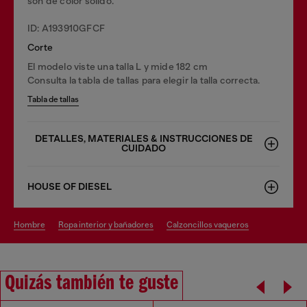
son de color sólido.
ID: A193910GFCF
Corte
El modelo viste una talla L y mide 182 cm
Consulta la tabla de tallas para elegir la talla correcta.
Tabla de tallas
DETALLES, MATERIALES & INSTRUCCIONES DE
CUIDADO
HOUSE OF DIESEL
hombre
ropa interior y bañadores
calzoncillos vaqueros
Quizás también te guste