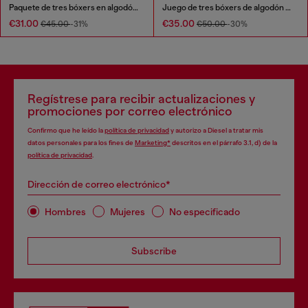
Paquete de tres bóxers en algodón elástico
Juego de tres bóxers de algodón elástico
€31.00
€35.00
€45.00
-31%
€50.00
-30%
Regístrese para recibir actualizaciones y
promociones por correo electrónico
Confirmo que he leído la
política de privacidad
y autorizo a Diesel a tratar mis
datos personales para los fines de
Marketing*
descritos en el párrafo 3.1, d) de la
política de privacidad
.
Dirección de correo electrónico*
Hombres
Mujeres
No especificado
Subscribe