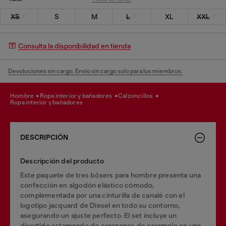
XS
S
M
L
XL
XXL
Consulta la disponibilidad en tienda
Devoluciones sin cargo. Envío sin cargo solo para los miembros.
hombre
ropa interior y bañadores
calzoncillos
ropa interior y bañadores
DESCRIPCIÓN
Descripción del producto
Este paquete de tres bóxers para hombre presenta una
confección en algodón elástico cómodo,
complementada por una cinturilla de canalé con el
logotipo jacquard de Diesel en todo su contorno,
asegurando un ajuste perfecto. El set incluye un
divertido estampado de corazones de caramelo en una