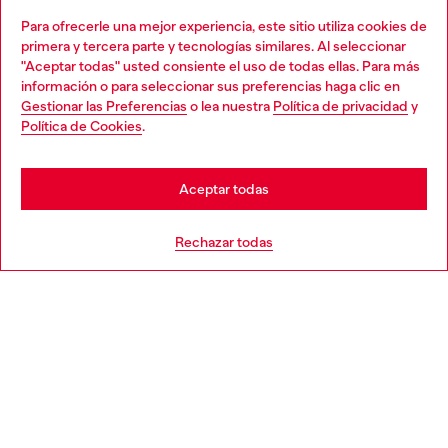
Para ofrecerle una mejor experiencia, este sitio utiliza cookies de
Descubre todos nuestros servicios, tanto en línea como
primera y tercera parte y tecnologías similares. Al seleccionar
en la tienda.
"Aceptar todas" usted consiente el uso de todas ellas. Para más
Choose your location
información o para seleccionar sus preferencias haga clic en
Gestionar las Preferencias
o lea nuestra
Política de privacidad
y
You are currently browsing España website, but it seems you
Política de Cookies
.
Descubre más
may be based in United States
Stay in España
Aceptar todas
AYUDA
Go to United States
Rechazar todas
APARTADO LEGAL
WORLD OF DIESEL
CORPORATE