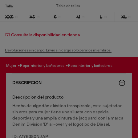
Tabla de tallas
Talla:
XXS
XS
S
M
L
XL
Consulta la disponibilidad en tienda
Devoluciones sin cargo. Envío sin cargo solo para los miembros.
mujer
ropa interior y bañadores
ropa interior y bañadores
DESCRIPCIÓN
Descripción del producto
Hecho de algodón elástico transpirable, este sujetador
sin aros para mujer tiene una silueta con espalda
deportiva y una amplia cintura de jacquard con la marca
Denim Division 'D' all-over y el logotipo de Diesel.
ID: A176380NJAP