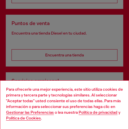
Puntos de venta
Encuentra una tienda Diesel en tu ciudad.
Encuentra una tienda
Servicios omnicanal
Para ofrecerle una mejor experiencia, este sitio utiliza cookies de
Descubre todos nuestros servicios, tanto en línea como
primera y tercera parte y tecnologías similares. Al seleccionar
en la tienda.
"Aceptar todas" usted consiente el uso de todas ellas. Para más
Choose your location
información o para seleccionar sus preferencias haga clic en
Gestionar las Preferencias
o lea nuestra
Política de privacidad
y
You are currently browsing España website, but it seems you
Política de Cookies
.
Descubre más
may be based in United States