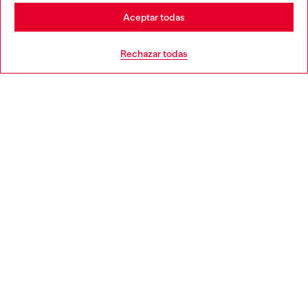
Stay in España
Aceptar todas
AYUDA
Go to United States
Rechazar todas
APARTADO LEGAL
WORLD OF DIESEL
CORPORATE
Country: ES
Language: ES