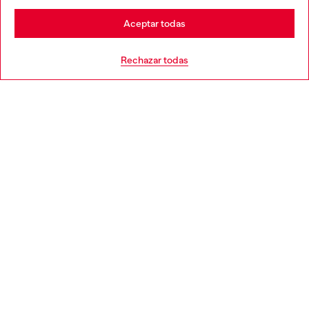
Stay in España
Aceptar todas
AYUDA
Go to United States
Rechazar todas
APARTADO LEGAL
WORLD OF DIESEL
CORPORATE