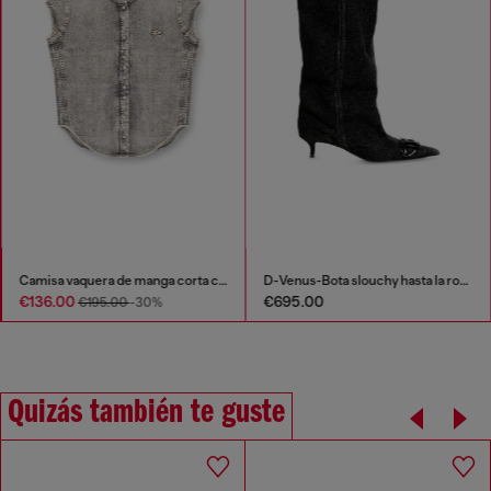
Camisa vaquera de manga corta con rayas deportivas
D-Venus-Bota slouchy hasta la rodilla en denim
€136.00
€695.00
€195.00
-30%
Quizás también te guste