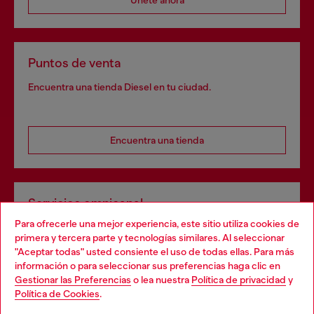
Únete ahora
Puntos de venta
Encuentra una tienda Diesel en tu ciudad.
Encuentra una tienda
Servicios omnicanal
Para ofrecerle una mejor experiencia, este sitio utiliza cookies de
Descubre todos nuestros servicios, tanto en línea como
primera y tercera parte y tecnologías similares. Al seleccionar
en la tienda.
"Aceptar todas" usted consiente el uso de todas ellas. Para más
Choose your location
información o para seleccionar sus preferencias haga clic en
Gestionar las Preferencias
o lea nuestra
Política de privacidad
y
You are currently browsing España website, but it seems you
Política de Cookies
.
Descubre más
may be based in United States