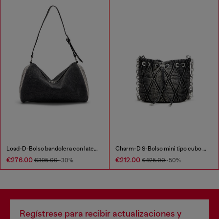
Load-D-Bolso bandolera con laterales Oval D transparentes
Charm-D S-Bolso mini tipo cubo en denim acolchado tratado
€276.00
€212.00
€395.00
-30%
€425.00
-50%
Regístrese para recibir actualizaciones y