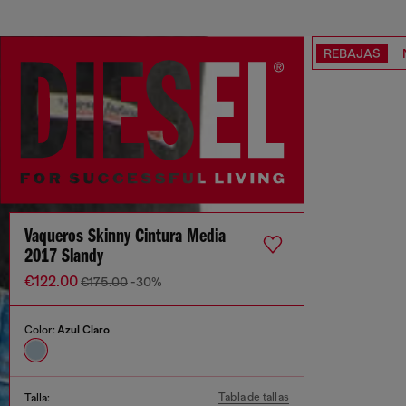
REBAJAS
Vaqueros Skinny Cintura Media
2017 Slandy
€122.00
€175.00
-30%
Color:
Azul Claro
Tabla de tallas
Talla: