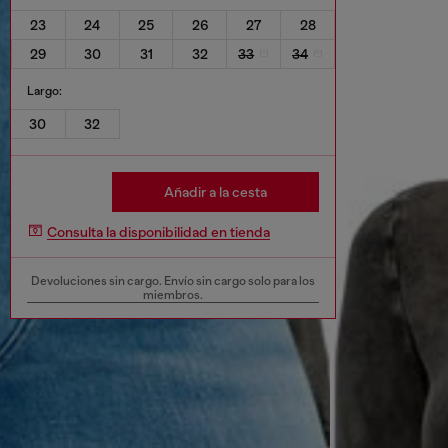
23
24
25
26
27
28
29
30
31
32
33
34
Largo:
30
32
Añadir a la cesta
Consulta la disponibilidad en tienda
Devoluciones sin cargo. Envío sin cargo solo para los
miembros.