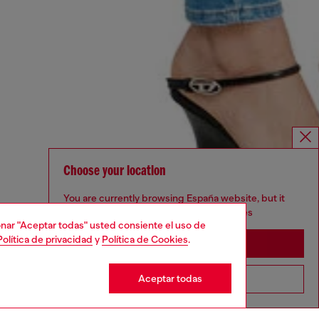
Choose your location
You are currently browsing España website, but it
seems you may be based in United States
cionar "Aceptar todas" usted consiente el uso de
Política de privacidad
y
Política de Cookies
.
Stay in España
Aceptar todas
Go to United States